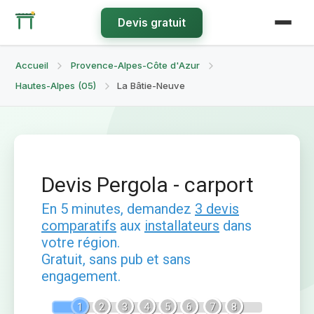
Devis gratuit
Accueil
Provence-Alpes-Côte d'Azur
Hautes-Alpes (05)
La Bâtie-Neuve
Devis Pergola - carport
En 5 minutes, demandez
3 devis
comparatifs
aux
installateurs
dans
votre région.
Gratuit, sans pub et sans
engagement.
1
2
3
4
5
6
7
8