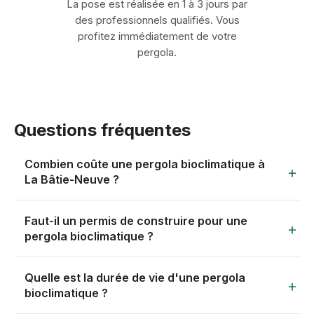
La pose est réalisée en 1 à 3 jours par
des professionnels qualifiés. Vous
profitez immédiatement de votre
pergola.
Questions fréquentes
Combien coûte une pergola bioclimatique à
La Bâtie-Neuve ?
Le prix d'une pergola bioclimatique à La Bâtie-Neuve se
Faut-il un permis de construire pour une
situe entre 400 € et 1500 € par m², pose comprise. Ce
pergola bioclimatique ?
tarif dépend de la surface couverte, du type de
structure (adossée ou autoportante), de la motorisation
Pour les pergolas de moins de 5 m², aucune formalité
Quelle est la durée de vie d'une pergola
et des options retenues — stores latéraux, éclairage
n'est nécessaire sauf en zone protégée. Entre 5 et 20
bioclimatique ?
LED, capteurs climat. Pour obtenir un chiffrage adapté à
m², une déclaration préalable suffit. Au-delà de 20 m², le
votre projet, remplissez notre formulaire de devis