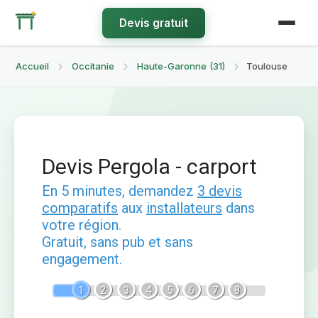
Devis gratuit
Accueil
Occitanie
Haute-Garonne (31)
Toulouse
Devis Pergola - carport
En 5 minutes, demandez
3 devis
comparatifs
aux
installateurs
dans
votre région.
Gratuit, sans pub et sans
engagement.
1
2
3
4
5
6
7
8