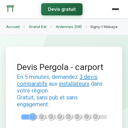
Devis gratuit
Accueil
Grand Est
Ardennes (08)
Signy-l'Abbaye
Devis Pergola - carport
En 5 minutes, demandez
3 devis
comparatifs
aux
installateurs
dans
votre région.
Gratuit, sans pub et sans
engagement.
1
2
3
4
5
6
7
8