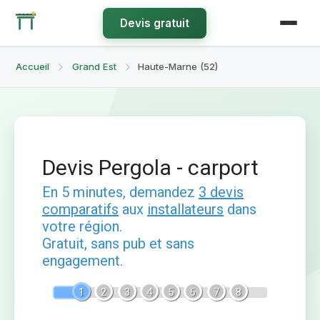
Devis gratuit
Accueil
Grand Est
Haute-Marne (52)
Devis Pergola - carport
En 5 minutes, demandez
3 devis
comparatifs
aux
installateurs
dans
votre région.
Gratuit, sans pub et sans
engagement.
1
2
3
4
5
6
7
8