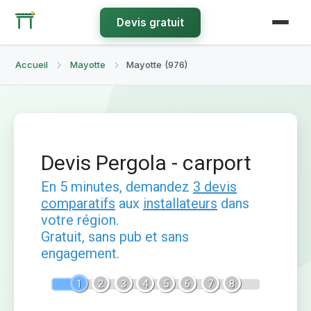
Devis gratuit
Accueil
Mayotte
Mayotte (976)
Devis Pergola - carport
En 5 minutes, demandez
3 devis
comparatifs
aux
installateurs
dans
votre région.
Gratuit, sans pub et sans
engagement.
1
2
3
4
5
6
7
8