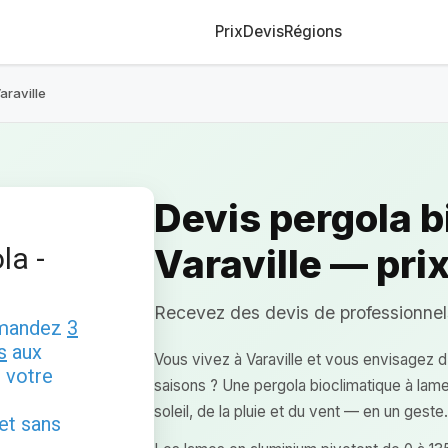
Prix
Devis
Régions
araville
Devis pergola b
la -
Varaville — prix
Recevez des devis de professionnels 
emandez
3
s
aux
Vous vivez à Varaville et vous envisagez d
 votre
saisons ? Une pergola bioclimatique à lam
soleil, de la pluie et du vent — en un geste.
 et sans