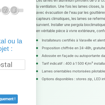
Les lames en aluminium pivotent de 0 à 135
la ventilation. Une fois les lames closes, 
7
8
avec évacuation de l'eau par les gouttière
capteurs climatiques, les lames se refer
survient. Installer une pergola bioclimatiqu
en véritable pièce à vivre extérieure, con
al ou la
Installateurs certifiés à Varaville et alen
jet :
Proposition chiffrée en 24-48h, gratui
Adossée en façade ou autoportante dan
Tarif indicatif : 400 à 1 500 €/m² install
Lames orientables motorisées pilotab
Options disponibles : stores zip, LED i
quement !