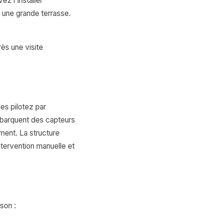
z l'installer
ur une grande terrasse.
rès une visite
es pilotez par
barquent des capteurs
ment. La structure
intervention manuelle et
son :