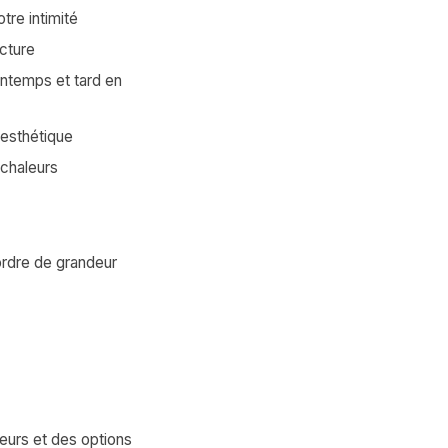
tre intimité
ucture
intemps et tard en
 esthétique
 chaleurs
ordre de grandeur
teurs et des options