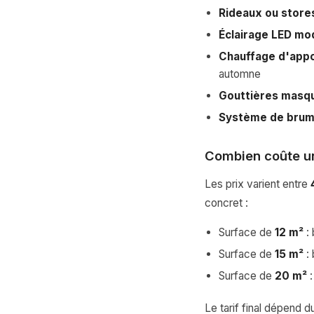
Rideaux ou store
Éclairage LED mo
Chauffage d'appo
automne
Gouttières masq
Système de brum
Combien coûte un
Les prix varient entre
concret :
Surface de
12 m²
: 
Surface de
15 m²
: 
Surface de
20 m²
:
Le tarif final dépend 