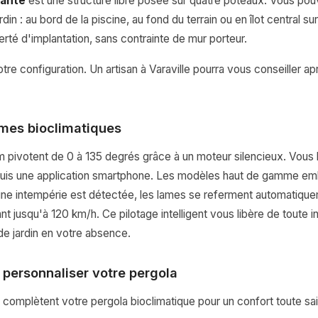
tante
est une structure libre posée sur quatre poteaux. Vous pouve
rdin : au bord de la piscine, au fond du terrain ou en îlot central s
iberté d'implantation, sans contrainte de mur porteur.
re configuration. Un artisan à Varaville pourra vous conseiller ap
mes bioclimatiques
 pivotent de 0 à 135 degrés grâce à un moteur silencieux. Vous l
is une application smartphone. Les modèles haut de gamme em
'une intempérie est détectée, les lames se referment automatique
ant jusqu'à 120 km/h. Ce pilotage intelligent vous libère de toute 
e jardin en votre absence.
 personnaliser votre pergola
complètent votre pergola bioclimatique pour un confort toute sai