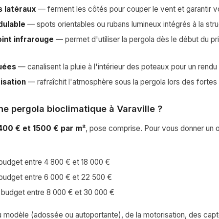
s latéraux
— ferment les côtés pour couper le vent et garantir vo
dulable
— spots orientables ou rubans lumineux intégrés à la str
int infrarouge
— permet d'utiliser la pergola dès le début du pr
uées
— canalisent la pluie à l'intérieur des poteaux pour un rendu
isation
— rafraîchit l'atmosphère sous la pergola lors des fortes
e pergola bioclimatique à Varaville ?
400 € et 1500 € par m²
, pose comprise. Pour vous donner un 
budget entre 4 800 € et 18 000 €
budget entre 6 000 € et 22 500 €
 budget entre 8 000 € et 30 000 €
du modèle (adossée ou autoportante), de la motorisation, des cap