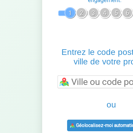
engagement.
1
2
3
4
5
6
Entrez le code post
ville de votre pro
ou
Géolocalisez-moi automati