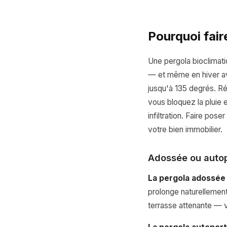
Pourquoi fair
Une pergola bioclimati
— et même en hiver av
jusqu'à 135 degrés. Rés
vous bloquez la pluie 
infiltration. Faire pos
votre bien immobilier.
Adossée ou autop
La pergola adossée
prolonge naturellement 
terrasse attenante — 