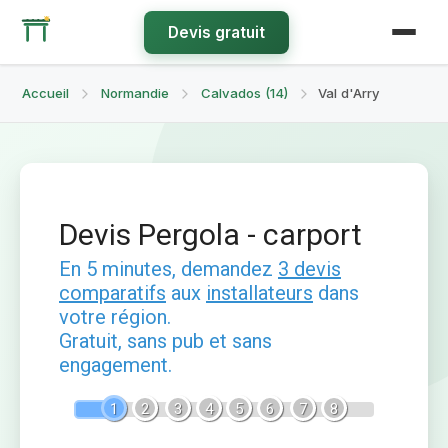
Devis gratuit
Accueil
Normandie
Calvados (14)
Val d'Arry
Devis Pergola - carport
En 5 minutes, demandez
3 devis
comparatifs
aux
installateurs
dans
votre région.
Gratuit, sans pub et sans
engagement.
1
2
3
4
5
6
7
8