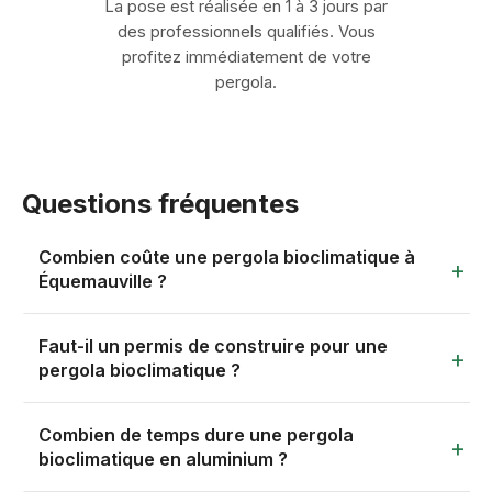
La pose est réalisée en 1 à 3 jours par
des professionnels qualifiés. Vous
profitez immédiatement de votre
pergola.
Questions fréquentes
Combien coûte une pergola bioclimatique à
Équemauville ?
Le prix d'une pergola bioclimatique à Équemauville se
Faut-il un permis de construire pour une
situe entre 400 € et 1500 € par m², pose comprise. Ce
pergola bioclimatique ?
tarif dépend de la surface couverte, du type de
structure (adossée ou autoportante), de la motorisation
Tout dépend de la surface au sol. En dessous de 20 m²,
Combien de temps dure une pergola
et des options retenues — stores latéraux, éclairage
une déclaration préalable de travaux suffit dans la
bioclimatique en aluminium ?
LED, capteurs climat. Pour obtenir un chiffrage adapté à
majorité des communes. Au-delà de 20 m², un permis
votre projet, remplissez notre formulaire de devis