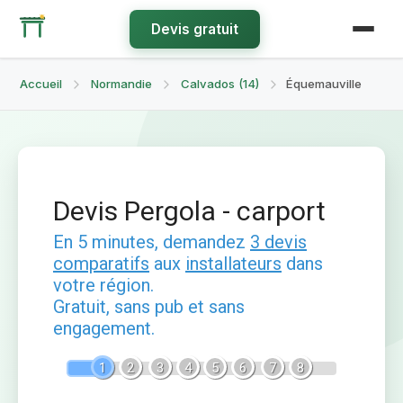
Devis gratuit
Accueil
Normandie
Calvados (14)
Équemauville
Devis Pergola - carport
En 5 minutes, demandez
3 devis
comparatifs
aux
installateurs
dans
votre région.
Gratuit, sans pub et sans
engagement.
1
2
3
4
5
6
7
8