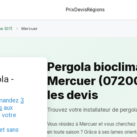
Prix
Devis
Régions
e (07)
Mercuer
Pergola bioclim
la -
Mercuer (07200
les devis
emandez
3
s
aux
Trouvez votre installateur de pergol
 votre
Vous résidez à Mercuer et vous cherchez à
 et sans
en toute saison ? Grâce à ses lames orient