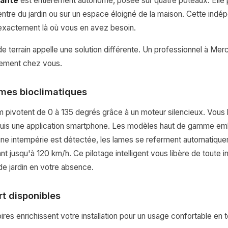
tante
est entièrement autonome, posée sur quatre poteaux. Elle 
entre du jardin ou sur un espace éloigné de la maison. Cette indé
 exactement là où vous en avez besoin.
e terrain appelle une solution différente. Un professionnel à Merc
ctement chez vous.
mes bioclimatiques
 pivotent de 0 à 135 degrés grâce à un moteur silencieux. Vous l
is une application smartphone. Les modèles haut de gamme em
'une intempérie est détectée, les lames se referment automatique
ant jusqu'à 120 km/h. Ce pilotage intelligent vous libère de toute 
e jardin en votre absence.
t disponibles
s enrichissent votre installation pour un usage confortable en t