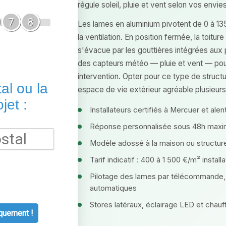
régule soleil, pluie et vent selon vos envies
7
8
Les lames en aluminium pivotent de 0 à 135
la ventilation. En position fermée, la toitu
s'évacue par les gouttières intégrées au
des capteurs météo — pluie et vent — pou
intervention. Opter pour ce type de struc
al ou la
espace de vie extérieur agréable plusieurs
jet :
Installateurs certifiés à Mercuer et alen
Réponse personnalisée sous 48h max
Modèle adossé à la maison ou structure
Tarif indicatif : 400 à 1 500 €/m² install
Pilotage des lames par télécommande, 
automatiques
Stores latéraux, éclairage LED et chauf
quement !