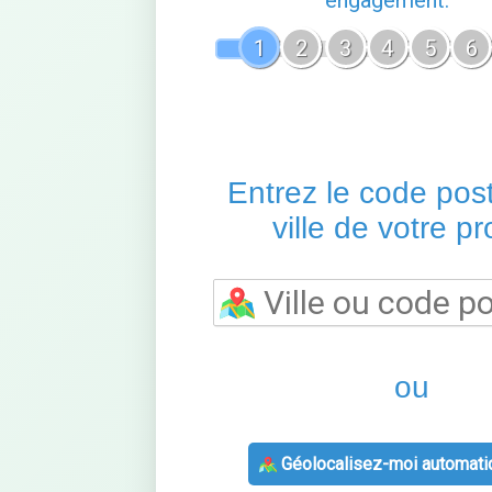
engagement.
1
2
3
4
5
6
Entrez le code post
ville de votre pro
ou
Géolocalisez-moi automati