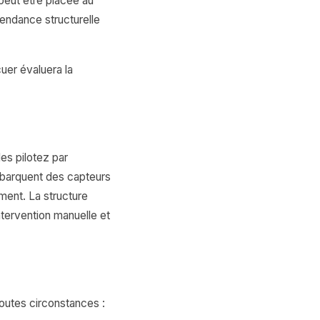
peut être placée au
pendance structurelle
uer évaluera la
es pilotez par
barquent des capteurs
ment. La structure
intervention manuelle et
outes circonstances :