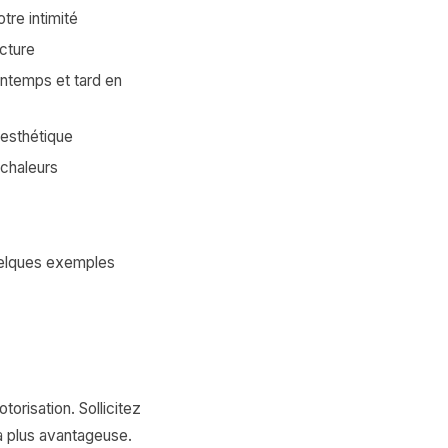
tre intimité
ucture
intemps et tard en
 esthétique
 chaleurs
 quelques exemples
orisation. Sollicitez
la plus avantageuse.