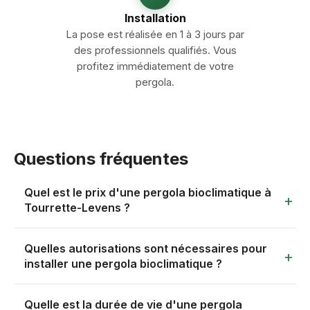
Installation
La pose est réalisée en 1 à 3 jours par
des professionnels qualifiés. Vous
profitez immédiatement de votre
pergola.
Questions fréquentes
Quel est le prix d'une pergola bioclimatique à
Tourrette-Levens ?
Le prix d'une pergola bioclimatique à Tourrette-Levens
Quelles autorisations sont nécessaires pour
se situe entre 400 € et 1500 € par m², pose comprise.
installer une pergola bioclimatique ?
Ce tarif dépend de la surface couverte, du type de
structure (adossée ou autoportante), de la motorisation
Tout dépend de la surface au sol. En dessous de 20 m²,
Quelle est la durée de vie d'une pergola
et des options retenues — stores latéraux, éclairage
une déclaration préalable de travaux suffit dans la