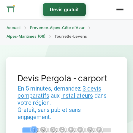
Devis gratuit
Accueil
Provence-Alpes-Côte d'Azur
Alpes-Maritimes (06)
Tourrette-Levens
Devis Pergola - carport
En 5 minutes, demandez
3 devis
comparatifs
aux
installateurs
dans
votre région.
Gratuit, sans pub et sans
engagement.
1
2
3
4
5
6
7
8